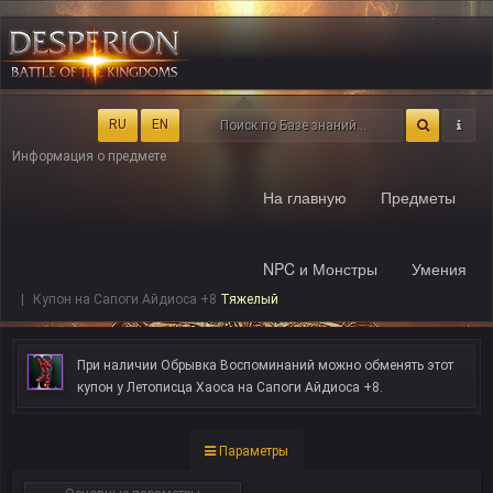
RU
EN
Информация о предмете
На главную
Предметы
NPC и Монстры
Умения
Купон на Сапоги Айдиоса +8
Тяжелый
При наличии Обрывка Воспоминаний можно обменять этот
купон у Летописца Хаоса на Сапоги Айдиоса +8.
Параметры