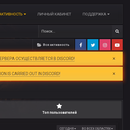
АКТИВНОСТЬ
ЛИЧНЫЙ КАБИНЕТ
ПОДДЕРЖКА
Вся активность
Facebook
Twitter
Instagram
Yo
×
РВЕРА ОСУЩЕСТВЛЯЕТСЯ В DISCORD!
×
N IS CARRIED OUT IN DISCORD!
Топ пользователей
СЕГОДНЯ
ВО ВСЕХ ОБЛАСТЯХ