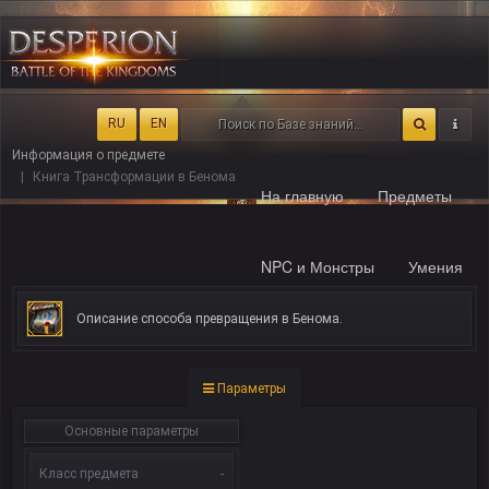
RU
EN
Информация о предмете
Книга Трансформации в Бенома
На главную
Предметы
NPC и Монстры
Умения
Описание способа превращения в Бенома.
Параметры
Основные параметры
Класс предмета
-