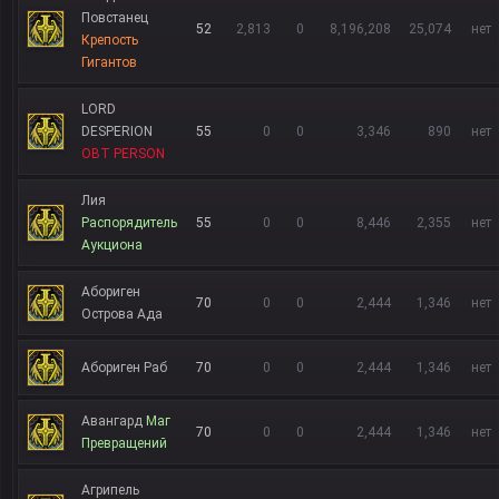
Повстанец
52
2,813
0
8,196,208
25,074
нет
Крепость
Гигантов
LORD
DESPERION
55
0
0
3,346
890
нет
OBT PERSON
Лия
Распорядитель
55
0
0
8,446
2,355
нет
Аукциона
Абориген
70
0
0
2,444
1,346
нет
Острова Ада
Абориген Раб
70
0
0
2,444
1,346
нет
Авангард
Маг
70
0
0
2,444
1,346
нет
Превращений
Агрипель