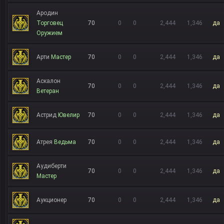
Ародин
Торговец
70
0
0
2,444
1,346
да
Оружием
Арти
Мастер
70
0
0
2,444
1,346
да
Аскалон
70
0
0
2,444
1,346
да
Ветеран
Астрид
Ювелир
70
0
0
2,444
1,346
да
Атрея
Ведьма
70
0
0
2,444
1,346
да
Аудиберти
70
0
0
2,444
1,346
да
Мастер
Аукционер
70
0
0
2,444
1,346
да