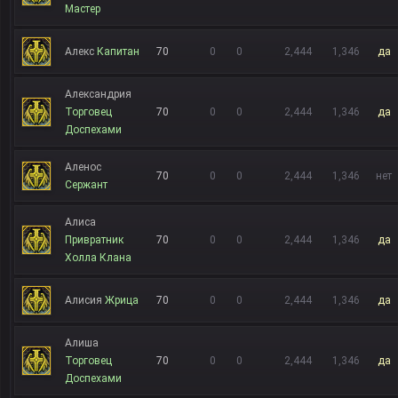
Мастер
Алекс
Капитан
70
0
0
2,444
1,346
да
Александрия
Торговец
70
0
0
2,444
1,346
да
Доспехами
Аленос
70
0
0
2,444
1,346
нет
Сержант
Алиса
Привратник
70
0
0
2,444
1,346
да
Холла Клана
Алисия
Жрица
70
0
0
2,444
1,346
да
Алиша
Торговец
70
0
0
2,444
1,346
да
Доспехами