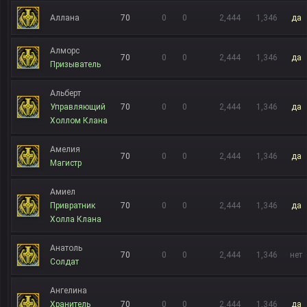
Аллана
70
0
0
2,444
1,346
да
Алморс
70
0
0
2,444
1,346
да
Призыватель
Альберт
Управляющий
70
0
0
2,444
1,346
да
Холлом Клана
Амелия
70
0
0
2,444
1,346
да
Магистр
Амиел
Привратник
70
0
0
2,444
1,346
да
Холла Клана
Анатоль
70
0
0
2,444
1,346
нет
Солдат
Ангелина
Хранитель
70
0
0
2,444
1,346
да