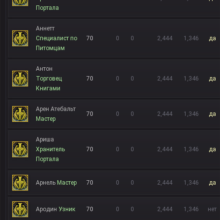
Портала
Аннетт
Специалист по
70
0
0
2,444
1,346
да
Питомцам
Антон
Торговец
70
0
0
2,444
1,346
да
Книгами
Арен Атебальт
70
0
0
2,444
1,346
да
Мастер
Ариша
Хранитель
70
0
0
2,444
1,346
да
Портала
Арнель
Мастер
70
0
0
2,444
1,346
да
Ародин
Узник
70
0
0
2,444
1,346
нет