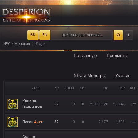
RU
EN
NPC и Монстры
Люди
На главную
Предметы
NPC и Монстры
Умения
ИМЯ
УР.
ОПЫТ
SP
HP
MP
АГР.
Капитан
52
0
0
72,099,120
25,848
нет
Наемников
Посол
Аден
52
0
0
2,677
1,508
нет
Солдат