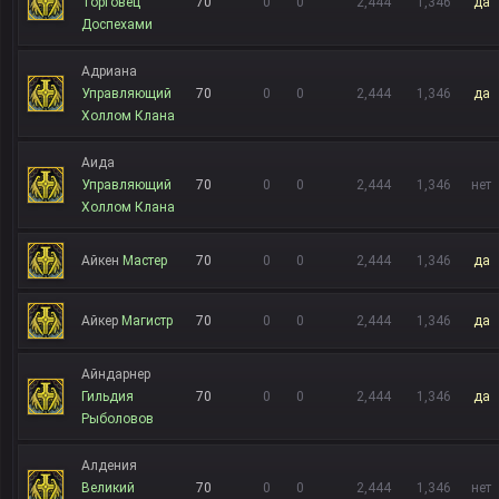
Торговец
70
0
0
2,444
1,346
да
Доспехами
Адриана
Управляющий
70
0
0
2,444
1,346
да
Холлом Клана
Аида
Управляющий
70
0
0
2,444
1,346
нет
Холлом Клана
Айкен
Мастер
70
0
0
2,444
1,346
да
Айкер
Магистр
70
0
0
2,444
1,346
да
Айндарнер
Гильдия
70
0
0
2,444
1,346
да
Рыболовов
Алдения
Великий
70
0
0
2,444
1,346
нет