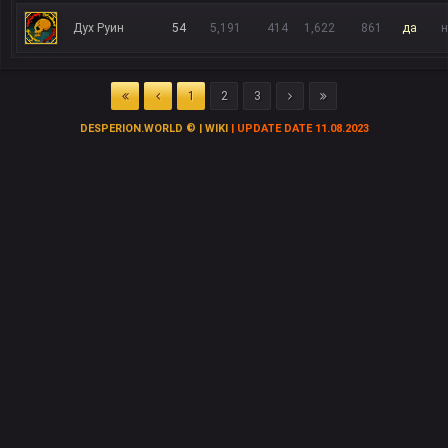
Дух Руин
54
5,191
414
1,622
861
да
н
1
2
3
DESPERION.WORLD © | WIKI
| UPDATE DATE 11.08.2023