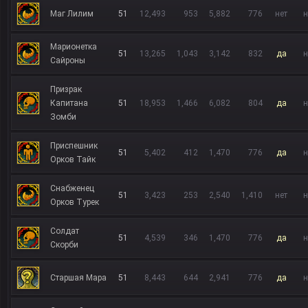
Маг Лилим
51
12,493
953
5,882
776
нет
н
Марионетка
51
13,265
1,043
3,142
832
да
н
Сайроны
Призрак
Капитана
51
18,953
1,466
6,082
804
да
н
Зомби
Приспешник
51
5,402
412
1,470
776
да
н
Орков Тайк
Снабженец
51
3,423
253
2,540
1,410
нет
н
Орков Турек
Солдат
51
4,539
346
1,470
776
да
н
Скорби
Старшая Мара
51
8,443
644
2,941
776
да
н