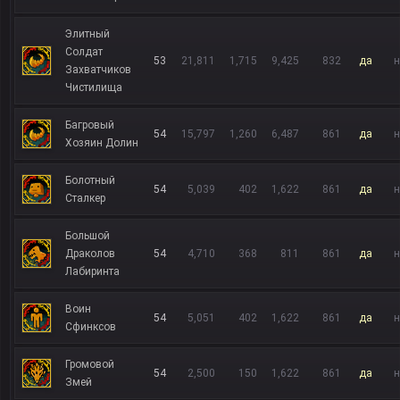
Элитный
Солдат
53
21,811
1,715
9,425
832
да
н
Захватчиков
Чистилища
Багровый
54
15,797
1,260
6,487
861
да
н
Хозяин Долин
Болотный
54
5,039
402
1,622
861
да
н
Сталкер
Большой
Драколов
54
4,710
368
811
861
да
н
Лабиринта
Воин
54
5,051
402
1,622
861
да
н
Сфинксов
Громовой
54
2,500
150
1,622
861
да
н
Змей