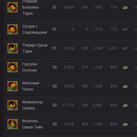
Старший
Василиск
51
4,506
343
1,470
776
да
н
Тарлк
Сундук с
51
0
0
1,518
776
нет
н
Сокровищами
Тетрарх Орков
51
3,964
203
2,540
1,410
нет
н
Турек
Горгулья
52
5,420
419
1,520
804
да
н
Охотник
Жестокий
52
5,002
386
1,520
804
да
н
Палач
Инквизитор
52
11,733
908
6,082
804
да
н
Склепа
Искатель
52
5,616
434
1,520
804
да
н
Орков Тайк