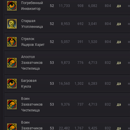
Погребенный
52
11,733
908
6,082
804
да
н
Инквизитор
Старшая
52
8,953
692
3,041
804
да
н
Утопленница
Стрелок
52
5,057
391
1,520
804
да
н
Ящеров Харит
Апостол
Захватчиков
53
9,873
776
4,713
832
да
н
Чистилища
Багровая
53
16,560
1,302
6,283
832
да
н
Кукла
Воин
Захватчиков
53
9,376
737
4,713
832
да
н
Чистилища
Воин
Захватчиков
53
22,482
1,767
9,425
832
да
н