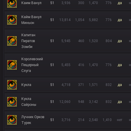
Каим Ванул
51
3,936
300
1,470
776
да
н
Кайм Ванул
51
13,814
1,054
5,882
776
да
н
Миньон
Капитан
Пиратов
51
5,945
460
1,520
804
да
н
Зомби
Королевский
Пещерный
51
5,455
416
1,470
776
да
н
Слуга
Кукла
51
4,718
371
1,571
832
да
н
Кукла
51
12,060
948
3,142
832
да
н
Сайроны
Лучник Орков
51
3,716
214
2,540
1,410
нет
н
Турек