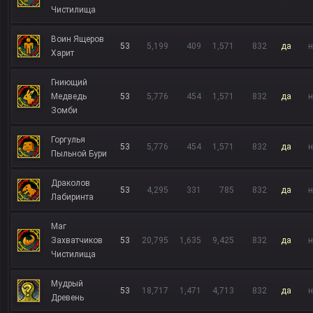
Чистилища
Воин Ящеров
53
5,199
409
1,571
832
да
н
Харит
Гниющий
Медведь
53
5,776
454
1,571
832
да
н
Зомби
Горгулья
53
5,776
454
1,571
832
да
н
Пыльной Бури
Драколов
53
4,295
331
785
832
да
н
Лабиринта
Маг
Захватчиков
53
20,795
1,635
9,425
832
да
н
Чистилища
Мудрый
53
18,717
1,471
4,713
832
да
н
Древень