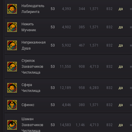
Наблюдатель
53
4,393
344
1,571
832
да
н
Лабиринта
Нежить
53
4,902
385
1,571
832
да
н
Мученик
Неприкаянная
53
5,932
467
1,571
832
да
н
Душа
Стрелок
Захватчиков
53
11,550
908
4,713
832
да
н
Чистилища
Сфера
53
12,189
958
6,283
832
да
н
Чистилища
Сфинкс
53
4,846
380
1,571
832
да
н
Шаман
Захватчиков
53
14,583
1,146
4,713
832
да
н
Чистилища