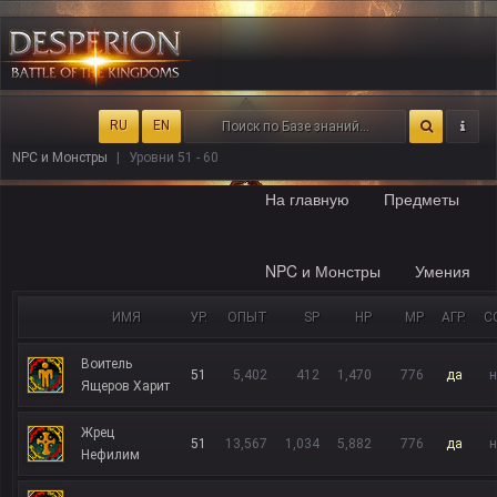
RU
EN
NPC и Монстры
Уровни 51 - 60
На главную
Предметы
NPC и Монстры
Умения
ИМЯ
УР.
ОПЫТ
SP
HP
MP
АГР.
С
Воитель
51
5,402
412
1,470
776
да
н
Ящеров Харит
Жрец
51
13,567
1,034
5,882
776
да
н
Нефилим