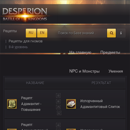
Рецепты
RU
EN
Рецепты для гномов
8-й уровень
На главную
Предметы
NPC и Монстры
Умения
НАЗВАНИЕ
РЕЗУЛЬТАТ
Рецепт:
Испорченный
Адамантит -
Адамантитовый Слиток
Повышение
Рецепт: