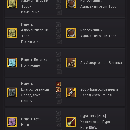
Адамантитовый
Испорченный
Трос -
Адамантитовый Трос
Изменение
Рецепт:
Адамантитовый
Испорченный
Трос -
Адамантитовый Трос
Повышение
Рецепт: Бечевка -
5 x
Испорченная Бечевка
Понижение
Рецепт:
Благословенный
200 x
Благословенный
Заряд Духа:
Заряд Духа: Ранг S
Ранг S
Буря Наги
[50%]
,
Рецепт: Буря
Хаотическая Буря
Наги
Наги
[50%]