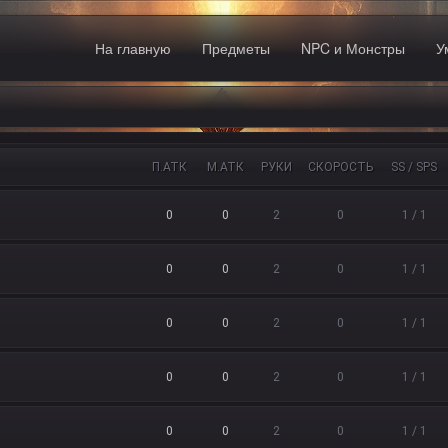
На главную
Предметы
NPC и Монстры
У
П.АТК
М.АТК
РУКИ
СКОРОСТЬ
SS / SPS
0
0
2
0
1 / 1
0
0
2
0
1 / 1
0
0
2
0
1 / 1
0
0
2
0
1 / 1
0
0
2
0
1 / 1