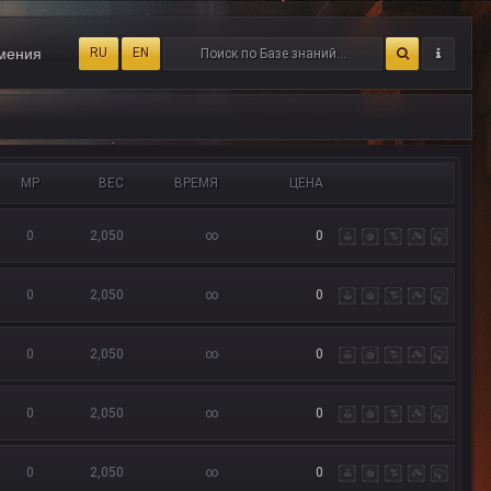
мения
RU
EN
MP
ВЕС
ВРЕМЯ
ЦЕНА
0
2,050
∞
0
0
2,050
∞
0
0
2,050
∞
0
0
2,050
∞
0
0
2,050
∞
0