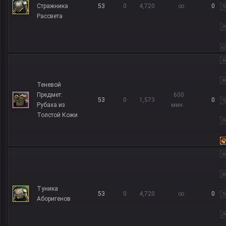
Стражника
53
0
4,720
∞
0
Рассвета
Теневой
Предмет:
600
53
0
1,573
0
Рубаха из
мин.
Толстой Кожи
Туника
53
0
4,720
∞
0
Аборигенов