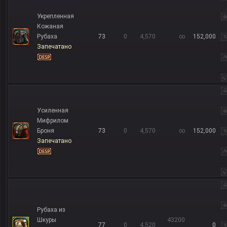
Укрепленная
Кожаная
Рубаха
73
0
4,570
∞
152,000
Запечатано
Усиленная
Мифрилом
Броня
73
0
4,570
∞
152,000
Запечатано
Рубаха из
Шкуры
43200
77
0
4,520
0