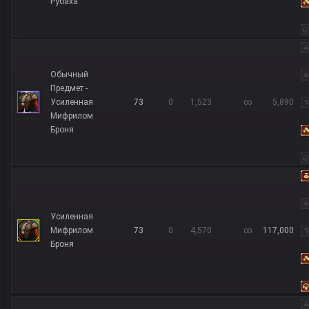
Рубаха
Обычный
Предмет -
Усиленная
73
0
1,523
∞
5,890
Мифрилом
Броня
Усиленная
Мифрилом
73
0
4,570
∞
117,000
Броня