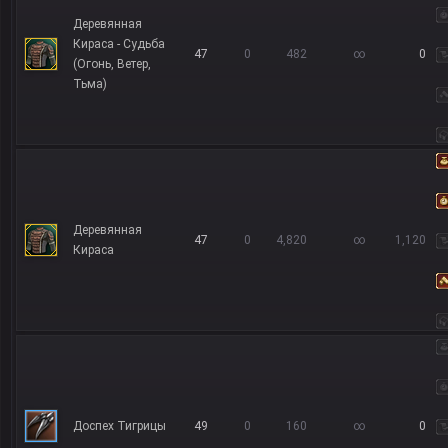
Деревянная
Кираса - Судьба
47
0
482
∞
0
(Огонь, Ветер,
Тьма)
Деревянная
47
0
4,820
∞
1,120
Кираса
Доспех Тигрицы
49
0
160
∞
0