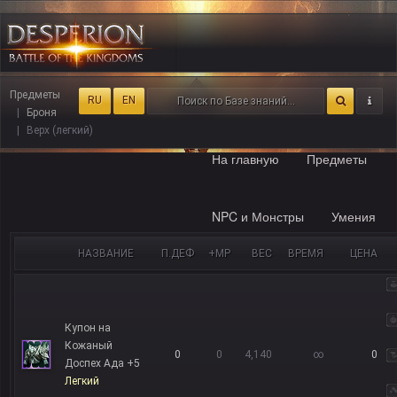
Предметы
RU
EN
Броня
Верх (легкий)
На главную
Предметы
NPC и Монстры
Умения
НАЗВАНИЕ
П.ДЕФ
+MP
ВЕС
ВРЕМЯ
ЦЕНА
Купон на
Кожаный
0
0
4,140
∞
0
Доспех Ада +5
Легкий