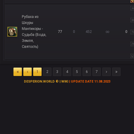
Рубаха из
Шкуры
Мантикоры -
77
0
452
∞
0
Судьба (Вода,
Земля,
Святость)
1
2
3
4
5
6
7
DESPERION.WORLD © | WIKI
| UPDATE DATE 11.08.2023