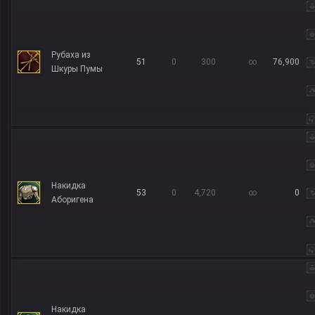
Рубаха из
51
0
300
∞
76,900
Шкуры Пумы
Накидка
53
0
4,720
∞
0
Аборигена
Накидка