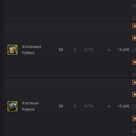
Хлопковая
50
0
4,770
∞
15,600
Рубаха
Костяная
50
0
4,770
∞
15,600
Кираса