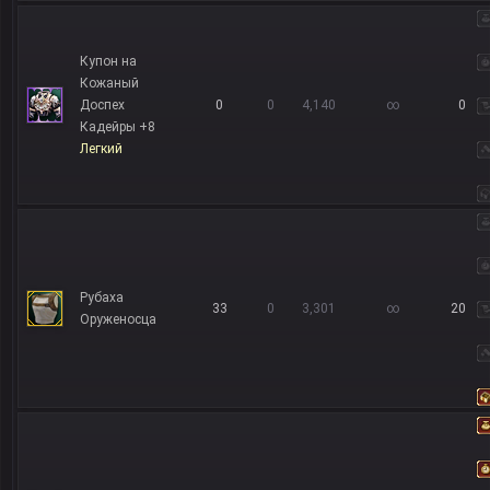
Купон на
Кожаный
Доспех
0
0
4,140
∞
0
Кадейры +8
Легкий
Рубаха
33
0
3,301
∞
20
Оруженосца