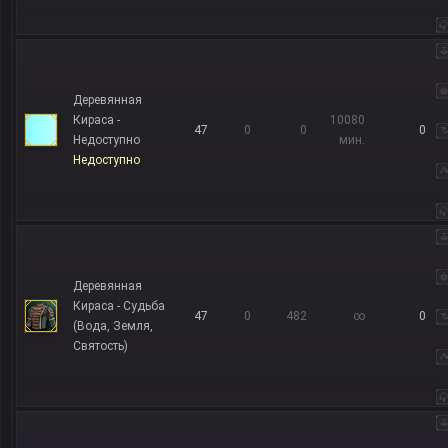
Деревянная
Кираса -
10080
47
0
0
0
Недоступно
мин.
Недоступно
Деревянная
Кираса - Судьба
47
0
482
∞
0
(Вода, Земля,
Святость)