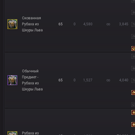
Скованная
Рубаха из
65
0
4,580
∞
3,845
Шкуры Льва
Обычный
Предмет -
65
0
1,527
∞
4,040
Рубаха из
Шкуры Льва
Рубаха из