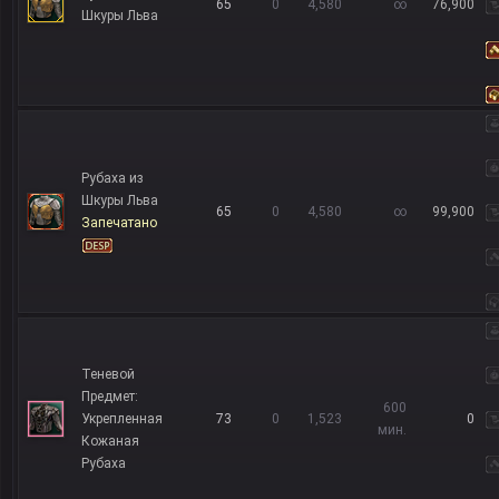
65
0
4,580
∞
76,900
Шкуры Льва
Рубаха из
Шкуры Льва
65
0
4,580
∞
99,900
Запечатано
Теневой
Предмет:
600
Укрепленная
73
0
1,523
0
мин.
Кожаная
Рубаха