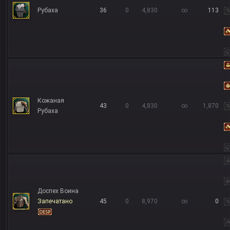
Рубаха
36
0
4,830
∞
113
Кожаная
43
0
4,830
∞
1,870
Рубаха
Доспех Воина
Запечатано
45
0
8,970
∞
0