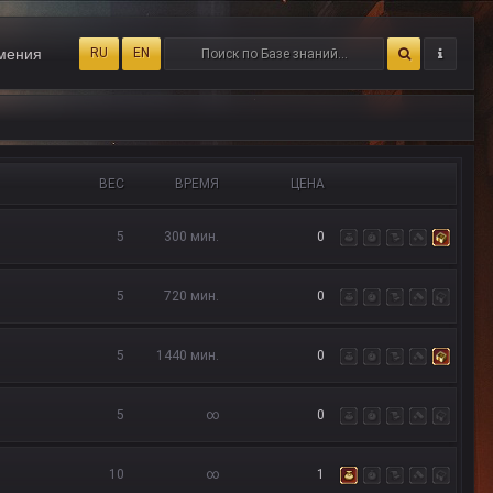
мения
RU
EN
ВЕС
ВРЕМЯ
ЦЕНА
5
300 мин.
0
5
720 мин.
0
5
1440 мин.
0
5
∞
0
10
∞
1