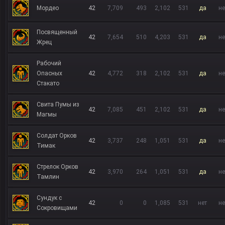
Мордео
42
7,709
493
2,102
531
да
не
Посвященный
42
7,654
510
4,203
531
да
не
Жрец
Рабочий
Опасных
42
4,772
318
2,102
531
да
не
Стакато
Свита Пумы из
42
7,085
451
2,102
531
да
не
Магмы
Солдат Орков
42
3,737
248
1,051
531
да
не
Тимак
Стрелок Орков
42
3,970
264
1,051
531
да
не
Тамлин
Сундук с
42
0
0
1,085
531
нет
не
Сокровищами