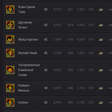
Воин Орков
42
3,774
251
1,051
531
да
не
Тайк
Духовник
42
8,473
564
4,203
531
да
не
Гигант
Жрец Кургана
42
7,654
510
4,203
531
да
не
Жуткий Змей
42
3,109
208
1,051
531
да
не
Зачарованный
Каменный
42
4,353
290
1,051
531
да
не
Голем
Кайман
42
6,697
446
2,102
531
да
не
Миньон
Катрок
42
6,978
443
2,102
531
да
не