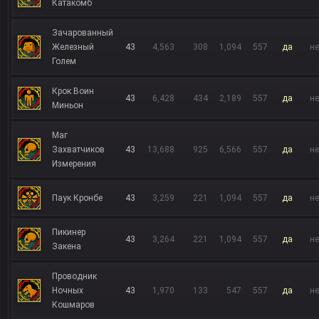
Катакомб
Зачарованный
Железный
43
4,563
308
1,094
557
да
не
Голем
Крок Воин
43
6,428
434
2,189
557
да
не
Миньон
Маг
Захватчиков
43
13,688
925
6,566
557
да
не
Измерения
Паук Кронбе
43
3,259
221
1,094
557
да
не
Пикинер
43
3,264
221
1,094
557
да
не
Закена
Проводник
Ночных
43
1,970
133
547
557
да
не
Кошмаров