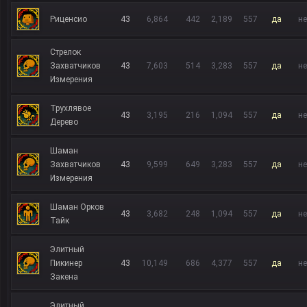
Риценсио
43
6,864
442
2,189
557
да
не
Стрелок
Захватчиков
43
7,603
514
3,283
557
да
не
Измерения
Трухлявое
43
3,195
216
1,094
557
да
не
Дерево
Шаман
Захватчиков
43
9,599
649
3,283
557
да
не
Измерения
Шаман Орков
43
3,682
248
1,094
557
да
не
Тайк
Элитный
Пикинер
43
10,149
686
4,377
557
да
не
Закена
Элитный