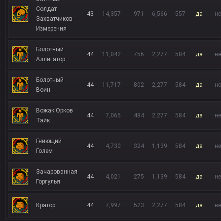
Солдат
43
14,357
971
6,566
557
да
не
Захватчиков
Измерения
Болотный
44
11,042
756
2,277
584
да
не
Аллигатор
Болотный
44
11,717
802
2,277
584
да
не
Воин
Вожак Орков
44
7,065
484
2,277
584
да
не
Тайк
Гниющий
44
4,730
324
1,139
584
да
не
Голем
Зачарованная
44
4,021
275
1,139
584
да
не
Горгулья
Кратор
44
7,997
523
2,277
584
да
не