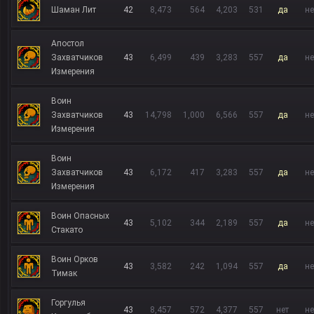
Шаман Лит
42
8,473
564
4,203
531
да
не
Апостол
Захватчиков
43
6,499
439
3,283
557
да
не
Измерения
Воин
Захватчиков
43
14,798
1,000
6,566
557
да
не
Измерения
Воин
Захватчиков
43
6,172
417
3,283
557
да
не
Измерения
Воин Опасных
43
5,102
344
2,189
557
да
не
Стакато
Воин Орков
43
3,582
242
1,094
557
да
не
Тимак
Горгулья
43
8,457
572
4,377
557
нет
не