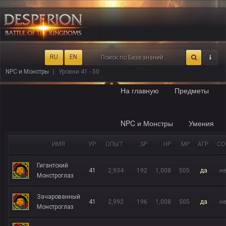
RU
EN
NPC и Монстры
Уровни 41 - 50
На главную
Предметы
NPC и Монстры
Умения
ИМЯ
УР.
ОПЫТ
SP
HP
MP
АГР.
СО
Гигантский
41
2,934
192
1,008
505
да
не
Монстроглаз
Зачарованный
41
2,992
196
1,008
505
да
не
Монстроглаз