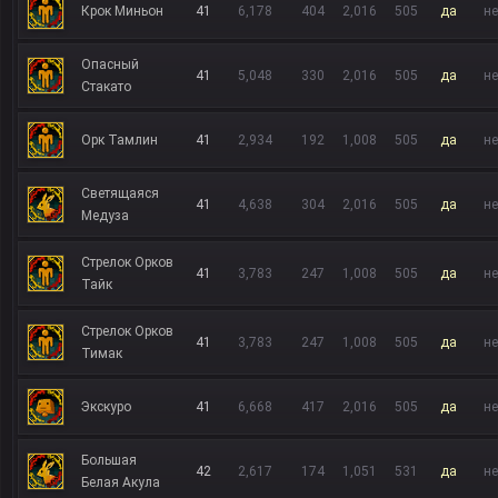
Крок Миньон
41
6,178
404
2,016
505
да
не
Опасный
41
5,048
330
2,016
505
да
не
Стакато
Орк Тамлин
41
2,934
192
1,008
505
да
не
Светящаяся
41
4,638
304
2,016
505
да
не
Медуза
Стрелок Орков
41
3,783
247
1,008
505
да
не
Тайк
Стрелок Орков
41
3,783
247
1,008
505
да
не
Тимак
Экскуро
41
6,668
417
2,016
505
да
не
Большая
42
2,617
174
1,051
531
да
не
Белая Акула