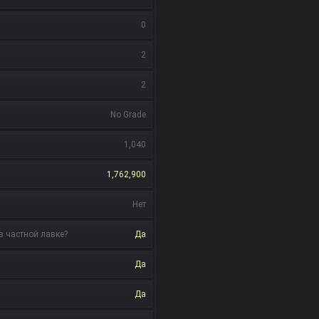
0
2
2
No Grade
1,040
1,762,900
Нет
в частной лавке?
Да
Да
Да