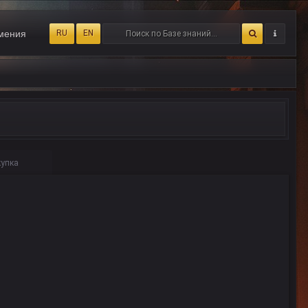
мения
RU
EN
купка