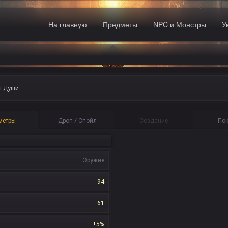
На главную
Предметы
NPC и Монстры
У
л Души.
метры
Дроп / Спойл
Создание
По
Оружие
94
61
±5%